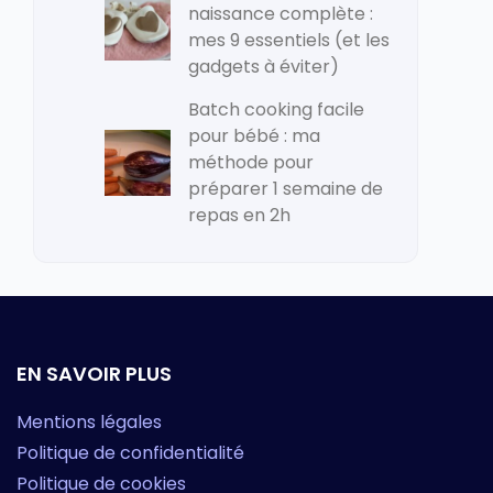
naissance complète :
mes 9 essentiels (et les
gadgets à éviter)
Batch cooking facile
pour bébé : ma
méthode pour
préparer 1 semaine de
repas en 2h
EN SAVOIR PLUS
Mentions légales
Politique de confidentialité
Politique de cookies