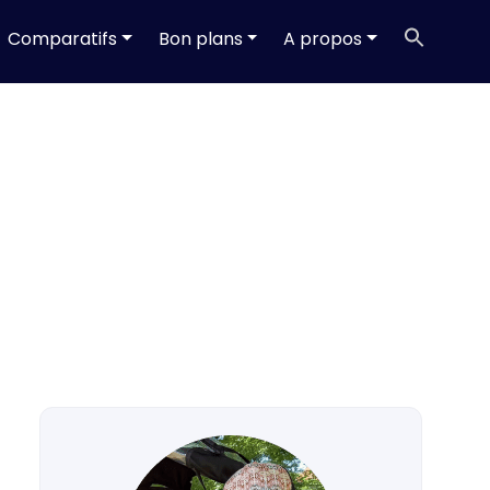
Searc
Comparatifs
Bon plans
A propos
for:
Search Butt