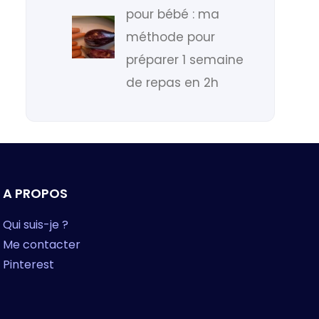
pour bébé : ma
méthode pour
préparer 1 semaine
de repas en 2h
A PROPOS
Qui suis-je ?
Me contacter
Pinterest