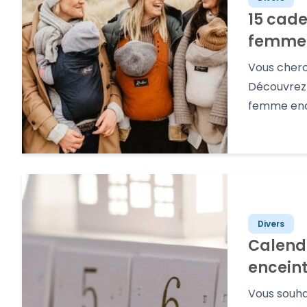
15 cade
femme 
Vous cherc
Découvrez 
femme enc
Divers
Calend
encein
Vous souha