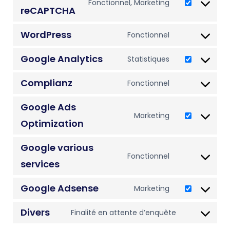
Fonctionnel, Marketing
Consent to se
reCAPTCHA
WordPress
Fonctionnel
Consent to ser
Google Analytics
Statistiques
Consent to ser
Complianz
Fonctionnel
Consent to se
Google Ads
Marketing
Consent to se
Optimization
Google various
Fonctionnel
Consent to ser
services
Google Adsense
Marketing
Consent to se
Divers
Finalité en attente d’enquête
Consent to s