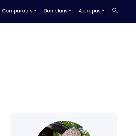
Searc
Comparatifs
Bon plans
A propos
for:
Search Butt