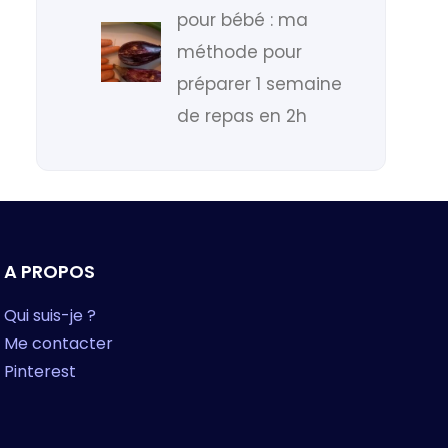
pour bébé : ma
méthode pour
préparer 1 semaine
de repas en 2h
A PROPOS
Qui suis-je ?
Me contacter
Pinterest