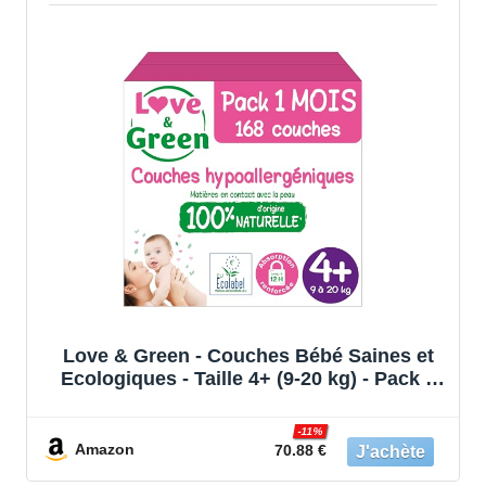
Love & Green - Couches Bébé Saines et
Ecologiques - Taille 4+ (9-20 kg) - Pack 1
Mois (168 Couches) - Absorbante, anti-
fuites et sans ingrédients indésirables
-11%
Amazon
70.88 €