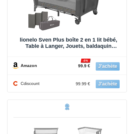
lionelo Sven Plus boîte 2 en 1 lit bébé,
Table à Langer, Jouets, baldaquin
Suspendu avec moustiquaire, entrée
latérale supplémentaire Rouleaux,
-5%
Mobiles, système LockGuard
Amazon
99.9 €
Cdiscount
99.99 €