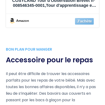
COSYLAND Tour d'Observation Brevet n°
008546345-0001,Tour d'apprentissage en
Bambou, Les Tout-Petits de 18 Mois à 3
Ans pour l'Apprentissage du Comptoir
Cuisine-Salle de Bain, Couleur Naturelle
Amazon
BON PLAN POUR MANGER
Accessoire pour le repas
Il peut être difficile de trouver les accessoires
parfaits pour les repas de votre bébé. Mais avec
toutes les bonnes affaires disponibles, il n’y a pas
lieu de s’inquiéter. Des bavoirs aux couverts en
passant par les bacs à glaçon pour la